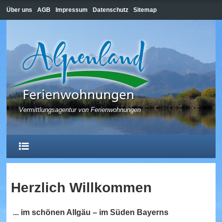
Über uns
AGB
Impressum
Datenschutz
Sitemap
Vermittlungsagentur von Ferienwohnungen
Herzlich Willkommen
HOME
...
im schönen Allgäu – im Süden Bayerns
HOPFEN AM SEE