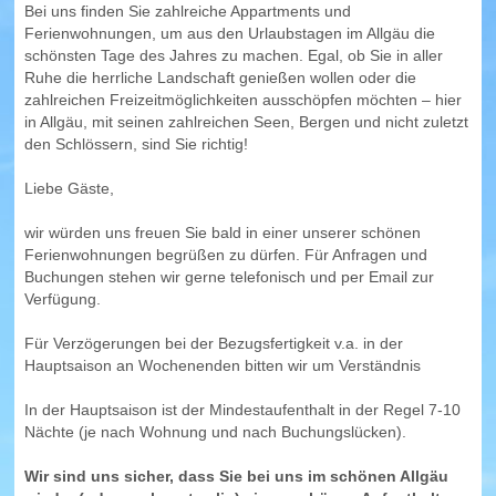
Bei uns finden Sie zahlreiche Appartments und
Wohnungen in Hopfen am See (Übersicht)
Ferienwohnungen, um aus den Urlaubstagen im Allgäu die
schönsten Tage des Jahres zu machen. Egal, ob Sie in aller
FÜSSEN
Ruhe die herrliche Landschaft genießen wollen oder die
zahlreichen Freizeitmöglichkeiten ausschöpfen möchten – hier
in Allgäu, mit seinen zahlreichen Seen, Bergen und nicht zuletzt
Wohnungen in Füssen (Übersicht)
den Schlössern, sind Sie richtig!
SCHWANGAU
Liebe Gäste,
Wohnungen in Schwangau (Übersicht)
wir würden uns freuen Sie bald in einer unserer schönen
Ferienwohnungen begrüßen zu dürfen. Für Anfragen und
Buchungen stehen wir gerne telefonisch und per Email zur
HOHENSCHWANGAU
Verfügung.
WEISSENSEE
Für Verzögerungen bei der Bezugsfertigkeit v.a. in der
Hauptsaison an Wochenenden bitten wir um Verständnis
Wohnungen in Weissensee (Übersicht)
In der Hauptsaison ist der Mindestaufenthalt in der Regel 7-10
PFRONTEN
Nächte (je nach Wohnung und nach Buchungslücken).
Wohnungen in Pfronten (Übersicht)
Wir sind uns sicher, dass Sie bei uns im schönen Allgäu