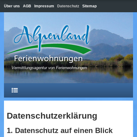
Über uns
AGB
Impressum
Datenschutz
Sitemap
Vermittlungsagentur von Ferienwohnungen
Datenschutz­erklärung
HOME
1. Datenschutz auf einen Blick
HOPFEN AM SEE