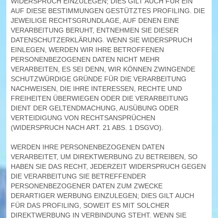
WIDERSPRUCH EINZULEGEN; DIES GILT AUCH FÜR EIN
AUF DIESE BESTIMMUNGEN GESTÜTZTES PROFILING. DIE
JEWEILIGE RECHTSGRUNDLAGE, AUF DENEN EINE
VERARBEITUNG BERUHT, ENTNEHMEN SIE DIESER
DATENSCHUTZERKLÄRUNG. WENN SIE WIDERSPRUCH
EINLEGEN, WERDEN WIR IHRE BETROFFENEN
PERSONENBEZOGENEN DATEN NICHT MEHR
VERARBEITEN, ES SEI DENN, WIR KÖNNEN ZWINGENDE
SCHUTZWÜRDIGE GRÜNDE FÜR DIE VERARBEITUNG
NACHWEISEN, DIE IHRE INTERESSEN, RECHTE UND
FREIHEITEN ÜBERWIEGEN ODER DIE VERARBEITUNG
DIENT DER GELTENDMACHUNG, AUSÜBUNG ODER
VERTEIDIGUNG VON RECHTSANSPRÜCHEN
(WIDERSPRUCH NACH ART. 21 ABS. 1 DSGVO).
WERDEN IHRE PERSONENBEZOGENEN DATEN
VERARBEITET, UM DIREKTWERBUNG ZU BETREIBEN, SO
HABEN SIE DAS RECHT, JEDERZEIT WIDERSPRUCH GEGEN
DIE VERARBEITUNG SIE BETREFFENDER
PERSONENBEZOGENER DATEN ZUM ZWECKE
DERARTIGER WERBUNG EINZULEGEN; DIES GILT AUCH
FÜR DAS PROFILING, SOWEIT ES MIT SOLCHER
DIREKTWERBUNG IN VERBINDUNG STEHT. WENN SIE