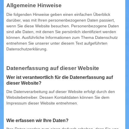
Allgemeine Hinweise
Wohnungen in Hopfen am See (Übersicht)
Die folgenden Hinweise geben einen einfachen Überblick
FÜSSEN
darüber, was mit Ihren personenbezogenen Daten passiert,
wenn Sie diese Website besuchen. Personenbezogene Daten
sind alle Daten, mit denen Sie persönlich identifiziert werden
Wohnungen in Füssen (Übersicht)
können. Ausführliche Informationen zum Thema Datenschutz
entnehmen Sie unserer unter diesem Text aufgeführten
SCHWANGAU
Datenschutzerklärung.
Wohnungen in Schwangau (Übersicht)
Datenerfassung auf dieser Website
HOHENSCHWANGAU
Wer ist verantwortlich für die Datenerfassung auf
dieser Website?
WEISSENSEE
Die Datenverarbeitung auf dieser Website erfolgt durch den
Websitebetreiber. Dessen Kontaktdaten können Sie dem
Wohnungen in Weissensee (Übersicht)
Impressum dieser Website entnehmen.
PFRONTEN
Wie erfassen wir Ihre Daten?
Wohnungen in Pfronten (Übersicht)