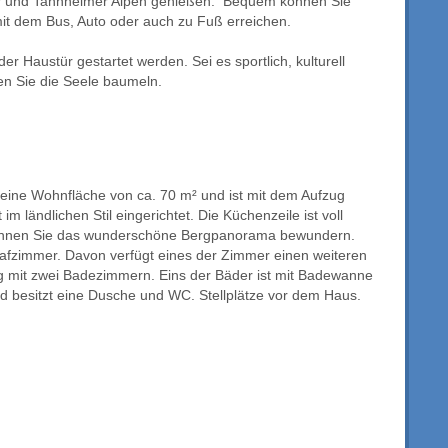
er und Tannheimer Alpen genießen. Bequem können Sie
t dem Bus, Auto oder auch zu Fuß erreichen.
der Haustür gestartet werden. Sei es sportlich, kulturell
sen Sie die Seele baumeln.
ine Wohnfläche von ca. 70 m² und ist mit dem Aufzug
im ländlichen Stil eingerichtet. Die Küchenzeile ist voll
können Sie das wunderschöne Bergpanorama bewundern.
afzimmer. Davon verfügt eines der Zimmer einen weiteren
ng mit zwei Badezimmern. Eins der Bäder ist mit Badewanne
d besitzt eine Dusche und WC. Stellplätze vor dem Haus.