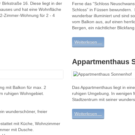
Birkstraße 16. Diese liegt in der
Ferne das “Schloss Neuschwanst
hauses und hat eine Wohnfläche
Schloss” in Füssen bewundern. 
ie 2-Zimmer-Wohnung für 2 - 4
wunderbar illuminiert und sind s
vom Balkon aus, auf einen herr
Bergen, ein nächtlicher Blickfa
Weiterlesen ...
Appartmenthaus 
 mit Balkon für max. 2
Das Appartmenthaus liegt in einer
nem ruhigen Wohngebiet.
ruhigen Umgebung. In wenigen M
Stadtzentrum mit seiner wundersc
ein wunderschöner, freier
Weiterlesen ...
estattet mit Küche, Wohnzimmer
immer mit Dusche.