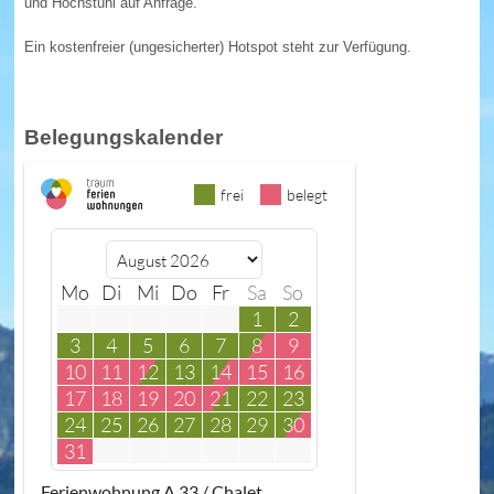
und Hochstuhl auf Anfrage.
Ein kostenfreier
(ungesicherter)
Hotspot steht zur Verfügung.
Belegungskalender
frei
belegt
Mo
Di
Mi
Do
Fr
Sa
So
1
2
3
4
5
6
7
8
9
10
11
12
13
14
15
16
17
18
19
20
21
22
23
24
25
26
27
28
29
30
31
Ferienwohnung A 33 / Chalet