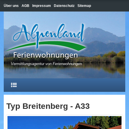
Über uns
AGB
Impressum
Datenschutz
Sitemap
Vermittlungsagentur von Ferienwohnungen
Typ Breitenberg - A33
HOME
HOPFEN AM SEE