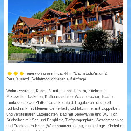
Wohnungen in Hopfen am See (Übersicht)
FÜSSEN
Wohnungen in Füssen (Übersicht)
SCHWANGAU
Wohnungen in Schwangau (Übersicht)
HOHENSCHWANGAU
Ferienwohnung mit
ca. 44 m²/Dachstudio/max. 2
Pers./zusätzl. Schlafmöglichkeiten auf Anfrage
WEISSENSEE
Wohn-/Essraum, Kabel-TV mit Flachbildschirm, Küche mit
Mikrowelle, Backofen, Kaffeemaschine, Wasserkocher, Toaster,
Wohnungen in Weissensee (Übersicht)
Eierkocher, zwei Platten-Cerankochfeld, Bügeleisen- und brett,
Kühlschrank mit kleinem Gefrierfach, Schlafzimmer mit Doppelbett
PFRONTEN
und verstellbaren Lattenrosten, Bad mit Badewanne und WC, Fön,
Südbalkon mit See-und Bergblick, Tiefgaragenplatz, Waschmaschine
Wohnungen in Pfronten (Übersicht)
und Trockner im Keller (Waschmünzautomat), ruhige Lage
. Kinderbett