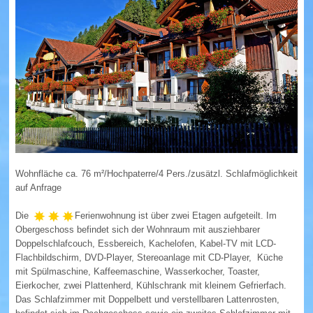
Wohnungen in Hopfen am See (Übersicht)
FÜSSEN
Wohnungen in Füssen (Übersicht)
SCHWANGAU
Wohnungen in Schwangau (Übersicht)
Wohnfläche ca. 76 m²/Hochpaterre/4 Pers./zusätzl. Schlafmöglichkeit
HOHENSCHWANGAU
auf Anfrage
WEISSENSEE
Die
Ferienwohnung ist über zwei Etagen aufgeteilt. Im
Obergeschoss befindet sich der Wohnraum mit ausziehbarer
Wohnungen in Weissensee (Übersicht)
Doppelschlafcouch, Essbereich, Kachelofen, Kabel-TV mit LCD-
Flachbildschirm, DVD-Player, Stereoanlage mit CD-Player, Küche
PFRONTEN
mit Spülmaschine, Kaffeemaschine, Wasserkocher, Toaster,
Eierkocher, zwei Plattenherd, Kühlschrank mit kleinem Gefrierfach.
Das Schlafzimmer mit Doppelbett und verstellbaren Lattenrosten,
Wohnungen in Pfronten (Übersicht)