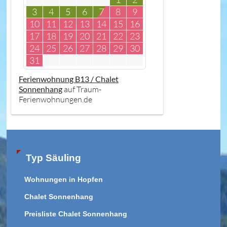
3
4
5
6
7
8
9
10
11
12
13
14
15
16
17
18
19
20
21
22
23
24
25
26
27
28
29
30
31
Ferienwohnung B13 / Chalet
Sonnenhang
auf Traum-
Ferienwohnungen.de
Typ Säuling
Wohnungen in Hopfen
Chalet Sonnenhang
Preisliste Chalet Sonnenhang