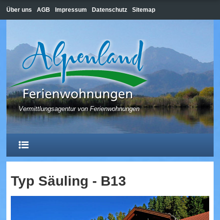
Über uns
AGB
Impressum
Datenschutz
Sitemap
Vermittlungsagentur von Ferienwohnungen
Typ Säuling - B13
HOME
HOPFEN AM SEE