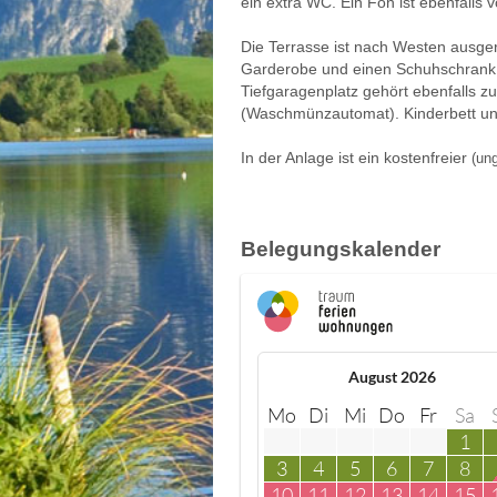
ein extra WC. Ein Fön ist ebenfalls
Die Terrasse ist nach Westen ausger
Garderobe und einen Schuhschrank.
Tiefgaragenplatz gehört ebenfalls 
(Waschmünzautomat). Kinderbett un
In der Anlage ist ein kostenfreier
(un
Belegungskalender
August 2026
Mo
Di
Mi
Do
Fr
Sa
1
3
4
5
6
7
8
10
11
12
13
14
15