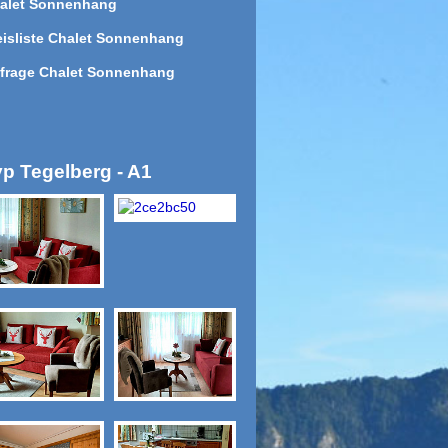
alet Sonnenhang
eisliste Chalet Sonnenhang
frage Chalet Sonnenhang
yp Tegelberg - A1