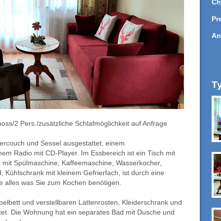
Ch
Pr
An
T
hoss/2 Per
s./zusätzliche Schlafmöglichkeit auf Anfrage
zercouch und Sessel ausgestattet, einem
nem Radio mit CD-Player. Im Essbereich ist ein Tisch mit
he mit Spülmaschine, Kaffeemaschine, Wasserkocher,
d, Kühlschrank mit kleinem Gefrierfach, ist durch eine
ie alles was Sie zum Kochen benötigen.
elbett und verstellbaren Lattenrosten, Kleiderschrank und
tet. Die Wohnung hat ein separates Bad mit Dusche und