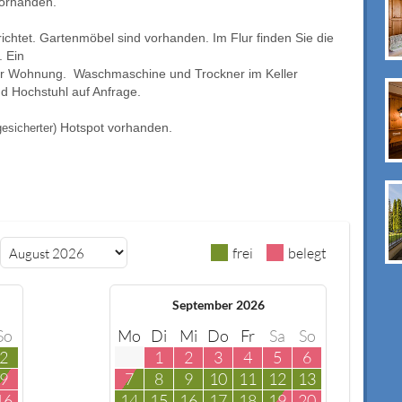
 vorhanden.
ichtet. Gartenmöbel sind vorhanden. Im Flur finden Sie die
 Ein
zur Wohnung. Waschmaschine und Trockner im Keller
d Hochstuhl auf Anfrage.
gesicherter)
Hotspot vorhanden.
frei
belegt
September 2026
So
Mo
Di
Mi
Do
Fr
Sa
So
2
1
2
3
4
5
6
9
7
8
9
10
11
12
13
16
14
15
16
17
18
19
20