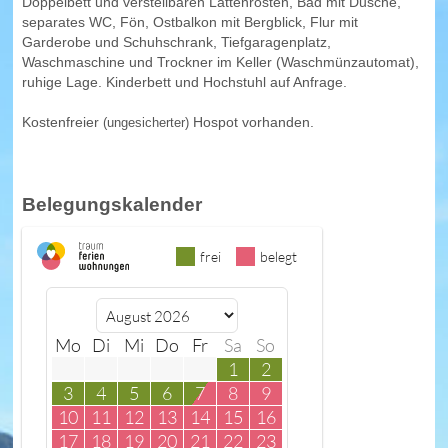
Doppelbett und verstellbaren Lattenrosten, Bad mit Dusche,
separates WC, Fön, Ostbalkon mit Bergblick, Flur mit
Garderobe und Schuhschrank, Tiefgaragenplatz,
Waschmaschine und Trockner im Keller (Waschmünzautomat),
ruhige Lage. Kinderbett und Hochstuhl auf Anfrage.
Kostenfreier
(ungesicherter)
Hospot vorhanden.
Belegungskalender
frei
belegt
Mo
Di
Mi
Do
Fr
Sa
So
1
2
3
4
5
6
7
8
9
10
11
12
13
14
15
16
17
18
19
20
21
22
23