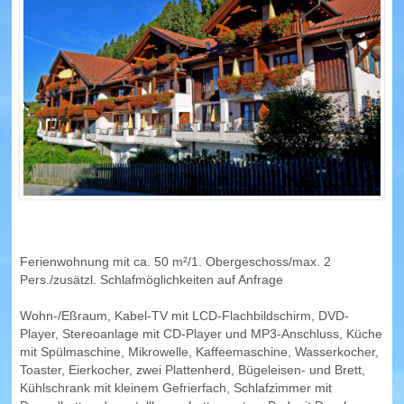
Wohnungen in Hopfen am See (Übersicht)
FÜSSEN
Wohnungen in Füssen (Übersicht)
SCHWANGAU
Wohnungen in Schwangau (Übersicht)
HOHENSCHWANGAU
Ferienwohnung mit ca. 50 m²/1. Obergeschoss/max. 2
WEISSENSEE
Pers./zusätzl. Schlafmöglichkeiten auf Anfrage
Wohnungen in Weissensee (Übersicht)
Wohn-/Eßraum, Kabel-TV mit LCD-Flachbildschirm, DVD-
Player, Stereoanlage mit CD-Player und MP3-Anschluss, Küche
PFRONTEN
mit Spülmaschine, Mikrowelle, Kaffeemaschine, Wasserkocher,
Toaster, Eierkocher, zwei Plattenherd, Bügeleisen- und Brett,
Wohnungen in Pfronten (Übersicht)
Kühlschrank mit kleinem Gefrierfach, Schlafzimmer mit