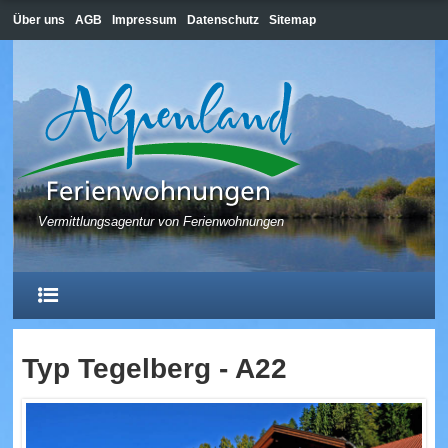
Über uns
AGB
Impressum
Datenschutz
Sitemap
Vermittlungsagentur von Ferienwohnungen
Typ Tegelberg - A22
HOME
HOPFEN AM SEE