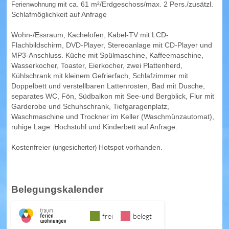
Ferienwohnung mit
ca. 61 m²/Erdgeschoss/max. 2 Pers./zusätzl.
Wohnungen in Hopfen am See (Übersicht)
Schlafmöglichkeit auf Anfrage
Wohn-/Essraum, Kachelofen, Kabel-TV mit LCD-
FÜSSEN
Flachbildschirm, DVD-Player, Stereoanlage mit CD-Player und
MP3-Anschluss. Küche mit Spülmaschine, Kaffeemaschine,
Wohnungen in Füssen (Übersicht)
Wasserkocher, Toaster, Eierkocher, zwei Plattenherd,
Kühlschrank mit kleinem Gefrierfach, Schlafzimmer mit
SCHWANGAU
Doppelbett und verstellbaren Lattenrosten, Bad mit Dusche,
separates WC, Fön, Südbalkon mit See-und Bergblick, Flur mit
Garderobe und Schuhschrank, Tiefgaragenplatz,
Wohnungen in Schwangau (Übersicht)
Waschmaschine und Trockner im Keller (Waschmünzautomat),
ruhige Lage. Hochstuhl und Kinderbett auf Anfrage.
HOHENSCHWANGAU
Kostenfreier
(ungesicherter)
Hotspot vorhanden.
WEISSENSEE
Wohnungen in Weissensee (Übersicht)
Belegungskalender
PFRONTEN
frei
belegt
Wohnungen in Pfronten (Übersicht)