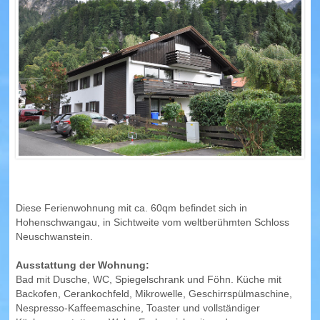
Wohnungen in Hopfen am See (Übersicht)
FÜSSEN
Wohnungen in Füssen (Übersicht)
SCHWANGAU
Wohnungen in Schwangau (Übersicht)
HOHENSCHWANGAU
Diese Ferienwohnung mit ca. 60qm befindet sich in
WEISSENSEE
Hohenschwangau, in Sichtweite vom weltberühmten Schloss
Neuschwanstein.
Wohnungen in Weissensee (Übersicht)
Ausstattung der Wohnung:
PFRONTEN
Bad mit Dusche, WC, Spiegelschrank und Föhn. Küche mit
Backofen, Cerankochfeld, Mikrowelle, Geschirrspülmaschine,
Wohnungen in Pfronten (Übersicht)
Nespresso-Kaffeemaschine, Toaster und vollständiger