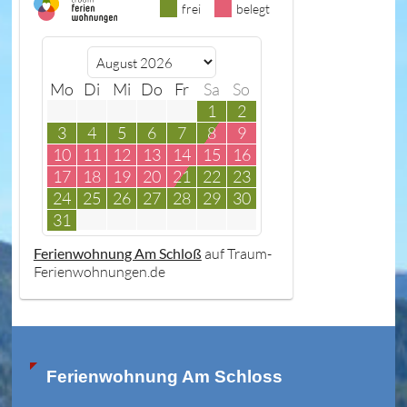
frei
belegt
Mo
Di
Mi
Do
Fr
Sa
So
1
2
3
4
5
6
7
8
9
10
11
12
13
14
15
16
17
18
19
20
21
22
23
24
25
26
27
28
29
30
31
Ferienwohnung Am Schloß
auf Traum-
Ferienwohnungen.de
Ferienwohnung Am Schloss