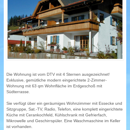
Wohnungen in Hopfen am See (Übersicht)
FÜSSEN
Wohnungen in Füssen (Übersicht)
SCHWANGAU
Wohnungen in Schwangau (Übersicht)
HOHENSCHWANGAU
Die Wohnung ist vom DTV mit 4 Sternen ausgezeichnet!
Exklusive, gemütliche modern eingerichtete 2-Zimmer-
Wohnung mit 63 qm Wohnfläche im Erdgeschoß mit
WEISSENSEE
Südterrasse.
Wohnungen in Weissensee (Übersicht)
Sie verfügt über ein geräumiges Wohnzimmer mit Essecke und
Sitzgruppe, Sat.-TV, Radio, Telefon, eine komplett eingerichtete
PFRONTEN
Küche mit Cerankochfeld, Kühlschrank mit Gefrierfach,
Mikrowelle und Geschirrspüler. Eine Waschmaschine im Keller
Wohnungen in Pfronten (Übersicht)
ist vorhanden.