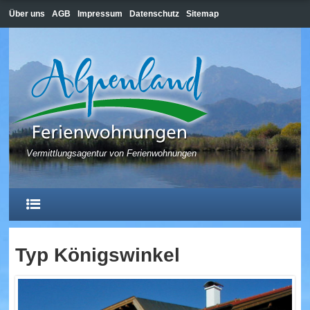
Über uns
AGB
Impressum
Datenschutz
Sitemap
Vermittlungsagentur von Ferienwohnungen
Typ Königswinkel
HOME
HOPFEN AM SEE